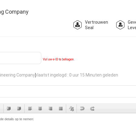
ing Company
Vertrouwen
Geve
Seal
Lev
Vul uw e-ID te behagen.
ineering Company
)
laatst ingelogd : 0 uur 15 Minuten geleden