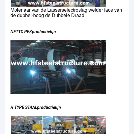
Molenaar van de Lasserselectroslag welder face van
de dubbel-boog de Dubbele Draad
NETTO REKproductielijn
Huis
H TYPE STAALproductielijn
Als medeoprichter van FAMOUS Engineering Company, is Mr.
Producten
Tommy GAO al vele jaren in de bouw.en een reeks bedrijven
opgericht met als doel de ecologische keten in de bouwindustrie
Ongeveer ons
te creëren.