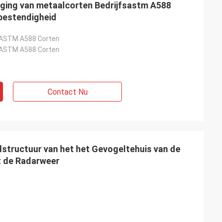
iging van metaalcorten Bedrijfsastm A588
bestendigheid
 ASTM A588 Corten
 ASTM A588 Corten
Contact Nu
lstructuur van het het Gevogeltehuis van de
t de Radarweer