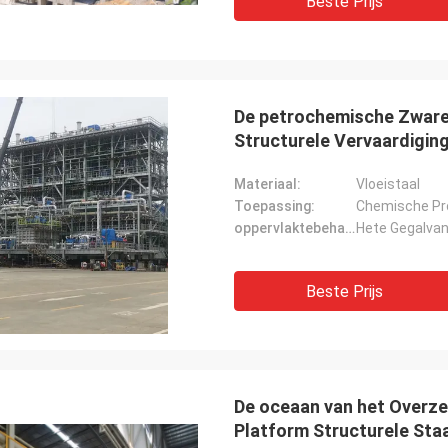
Beste Prijs
De petrochemische Zware 
Structurele Vervaardiging
Materiaal:
Vloeistaal
Toepassing:
Chemische Pro
oppervlaktebehandeling:
Hete Gegalva
Beste Prijs
De oceaan van het Overze
Platform Structurele Sta