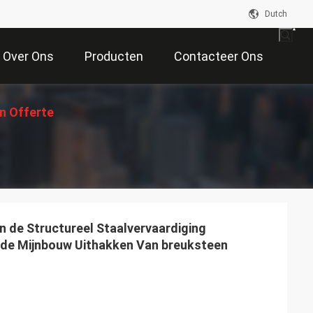
Dutch
Over Ons
Producten
Contacteer Ons
n Offerte
Aan
n de Structureel Staalvervaardiging
rde Mijnbouw Uithakken Van breuksteen