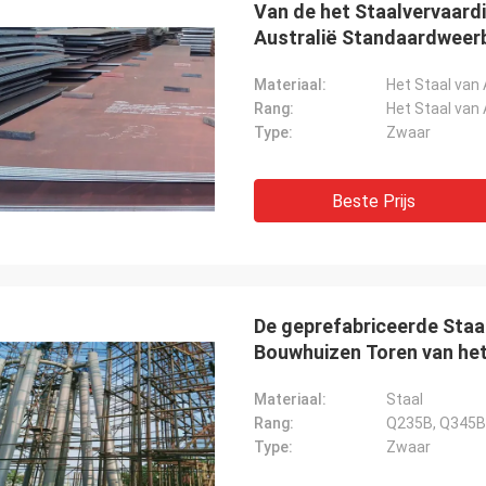
Van de het Staalvervaard
Australië Standaardweer
Materiaal:
Het Staal van
Rang:
Het Staal van
Type:
Zwaar
Beste Prijs
De geprefabriceerde Staa
Bouwhuizen Toren van he
Donald Mcwayne
Materiaal:
Staal
Rang:
Q235B, Q345B
de teamleden bieden op tijd altijd
Type:
Zwaar
ing aan en beantwoorden vragen
duld, grote baan!