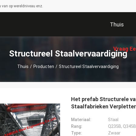
 van op wereldniveau enz.
Thuis
Vraag Ee
Structureel Staalvervaardiging
Thuis
/
Producten
/
Structureel Staalvervaardiging
Het prefab Structurele va
Staalfabrieken Verplette
Materiaal:
Staal
Rang:
Q235B, Q345B
Type:
Zwaar