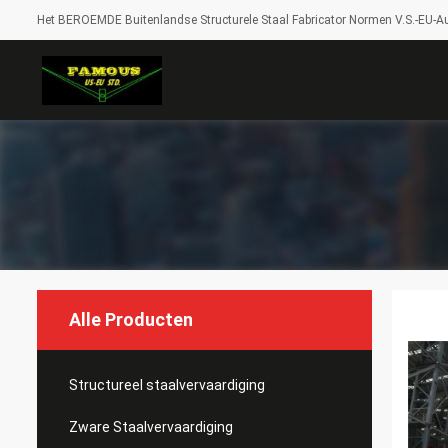
Het BEROEMDE Buitenlandse Structurele Staal Fabricator Normen V.S.-EU-Au
Alle Producten
Structureel staalvervaardiging
Zware Staalvervaardiging