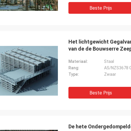
Beste Prijs
Het lichtgewicht Gegalva
van de de Bouwserre Zee
Materiaal:
Staal
Rang:
AS/NZS3678 G
Type:
Zwaar
Beste Prijs
De hete Ondergedompelde