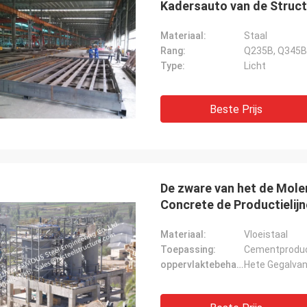
Kadersauto van de Struct
Ovenbaksteen Drogere
Materiaal:
Staal
Rang:
Q235B, Q345B
Type:
Licht
Beste Prijs
De zware van het de Mole
Concrete de Productielijn
Materiaal:
Vloeistaal
Toepassing:
Cementproduct
oppervlaktebehandeling:
Hete Gegalva