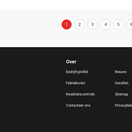
1
2
3
4
5
Over
Bedrijfsprofiel
Nieuws
Fabrieksreis
Gevallen
Kwaliteitscontrole
Sitemap
Contacteer ons
Privacybel