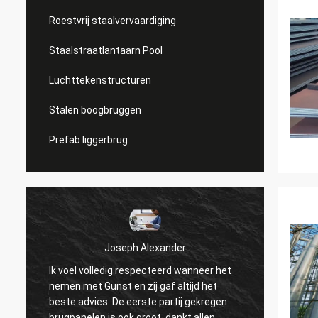
Roestvrij staalvervaardiging
Staalstraatlantaarn Pool
Luchttekenstructuren
Stalen boogbruggen
Prefab liggerbrug
Joseph Alexander
Ik voel volledig respecteerd wanneer het
De goe
nemen met Gunst en zij gaf altijd het
begrot
beste advies. De eerste partij gekregen
met ge
brugpanelen is ook groot. dankt allen.