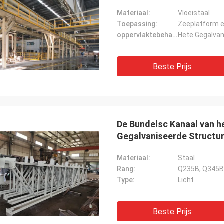
Materiaal:
Vloeistaal
Toepassing:
Zeeplatform e
oppervlaktebehandeling:
Hete Gegalvan
Beste Prijs
De Bundelsc Kanaal van 
Gegalvaniseerde Structu
Materiaal:
Staal
Rang:
Q235B, Q345B
Type:
Licht
Beste Prijs