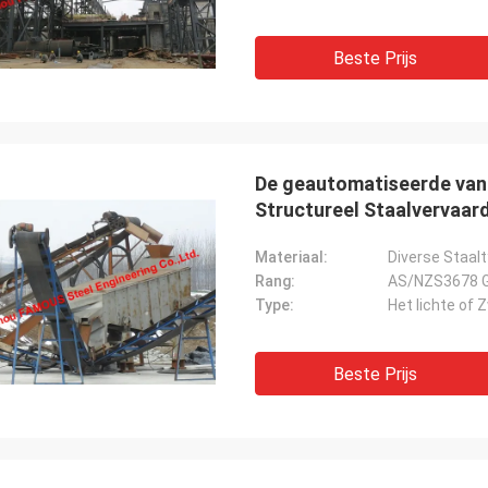
Beste Prijs
De geautomatiseerde van 
Structureel Staalvervaard
Materiaal:
Diverse Staal
Rang:
AS/NZS3678 G
Type:
Het lichte o
Beste Prijs