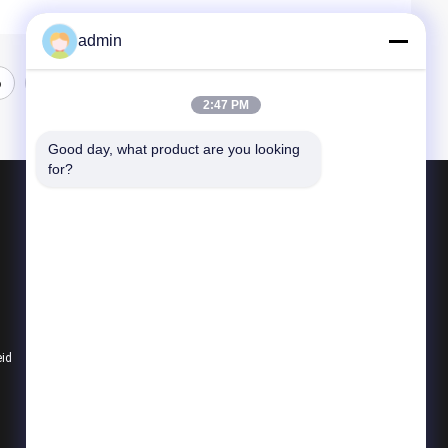
admin
6
7
2:47 PM
Good day, what product are you looking 
for?
Producten
Structureel staalvervaardiging
Zware Staalvervaardiging
De Vervaardiging van het metaalstaal
eid
Alle categorieën