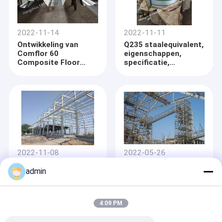
2022-11-14
2022-11-11
Ontwikkeling van
Q235 staalequivalent,
Comflor 60
eigenschappen,
Composite Floor
specificatie,
Deck Equivalent
samenstelling
Sheet
2022-11-08
2022-05-26
Verschil tussen
Chemische het Kader
admin
zware en lichte
Structurele
staalconstructies
Vervaardiging van het
de Industrie Zware
Staal
4:09 PM