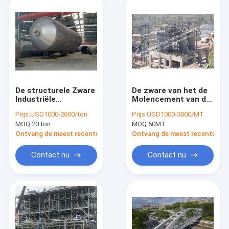
De structurele Zware
De zware van het de
Industriële
Molencement van de
Vervaardiging van de
Structureel
Prijs:
USD1000-2600/ton
Prijs:
USD1000-3000/MT
het Roestvrije
Staalvervaardiging
MOQ:
20 ton
MOQ:
50MT
staaltank van het
Concrete de
VervaardigingsDrukvat
Productielijnclinker
Ontvang de meest recente Prijs
Ontvang de meest recente Prij
Verticale
Oven van de
Silovultrechter
Contact nu
Contact nu