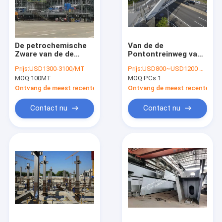
De petrochemische
Van de de
Zware van de de
Pontontreinweg van
Dienstenpijp van de
het stads
Prijs:
USD1300-3100/MT
Prijs:
USD800~USD1200 per ton
Staal Structurele
Voetviaduct de
MOQ:
100MT
MOQ:
PCs 1
Vervaardiging
Rivieropenbaar
Pijpleiding van het
vervoer
Ontvang de meest recente Prijs
Ontvang de meest recente Prij
het Rek Aardgas
Contact nu
Contact nu
Huis
Producten
Ongeveer ons