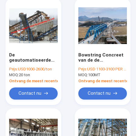
De
Bowstring Concreet
geautomatiseerde
van de de
van de het
Balkspoorweg van
Prijs:
USD1000-2600/ton
Prijs:
USD 1100-3100 PER TON
Materiaaltransportband
het Rolstaal van de
MOQ:
20 ton
MOQ:
100MT
van de Structureel
de Brugstructuur de
Staalvervaardiging
Bundelh Gelast Kader
Ontvang de meest recente Prijs
Ontvang de meest recente Prij
Machines van de de
Hellingengalerij
Contact nu
Contact nu