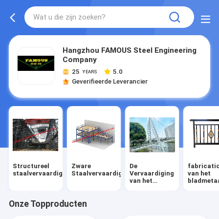
Hangzhou FAMOUS Steel Engineering
Company
25
5.0
YEARS
Geverifieerde Leverancier
Structureel
Zware
De
fabricati
staalvervaardiging
Staalvervaardiging
Vervaardiging
van het
van het
bladmeta
metaalstaal
Onze Topproducten