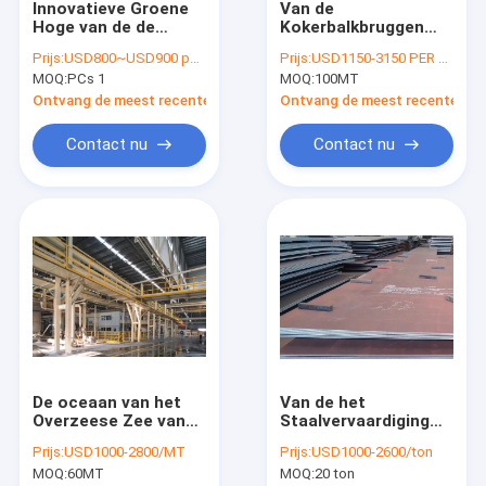
Innovatieve Groene
Van de
Fabrieksreis
Hoge van de de
Kokerbalkbruggen
Bouwconstructieflat
van de staalplaat de
Prijs:
USD800~USD900 per ton
Prijs:
USD1150-3150 PER TON
van het
Samengestelde Weg
Kwaliteitscontrole
MOQ:
PCs 1
MOQ:
100MT
Stijgingsstaal de
van de de Bouw
Ziekenhuizenscholen
multi-Spanwijdte
Ontvang de meest recente Prijs
Ontvang de meest recente Prij
Contacteer ons
Contact nu
Contact nu
Verzoek om een Citaat
Structureel staalvervaardiging
Zware Staalvervaardiging
De Vervaardiging van het metaalstaal
De oceaan van het
Van de het
fabrications van het bladmetaal
Overzeese Zee van
Staalvervaardiging
de de
van metaalcorten
De hoge Bouwconstructie van het Stijgingsstaal
Prijs:
USD1000-2800/MT
Prijs:
USD1000-2600/ton
Vervaardigingspost
Bedrijfsastm A588
MOQ:
60MT
MOQ:
20 ton
Platform Structurele
Australië