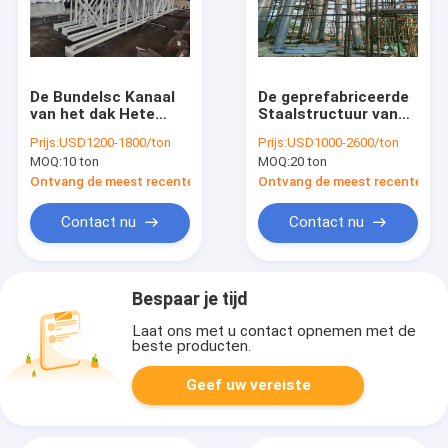
De Bundelsc Kanaal
De geprefabriceerde
van het dak Hete
Staalstructuur van
Ondergedompelde
het het
Prijs:
USD1200-1800/ton
Prijs:
USD1000-2600/ton
Gegalvaniseerde
Gevogeltehuis van de
MOQ:
10 ton
MOQ:
20 ton
Structurele Staal
Bouwhuizen Toren
Gevormde de
van het de Radarweer
Ontvang de meest recente Prijs
Ontvang de meest recente Prij
Bouwkoude
Contact nu
Contact nu
Bespaar je tijd
Laat ons met u contact opnemen met de
beste producten.
Geef uw vereiste