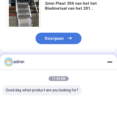
2mm Plaat 304 van het het
Bladmetaal van het 201
Douaneroestvrije staal Antislip
het Ontwerp van Fabrications
Doorgaan
Geadviseerde Producten
admin
11:43 AM
Good day, what product are you looking for?
Het onttrekken van
ISO9001 Lassen van
Fabricaties va
de Vloer Decking van
plaatstaal met 0,5
aluminium