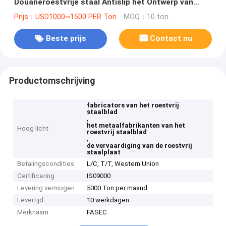
Douaneroestvrije staal Antislip het Ontwerp van
Fabrications
Prijs：USD1000~1500 PER Ton
MOQ：10 ton
Beste prijs
Contact nu
Productomschrijving
fabricators van het roestvrij
staalblad
,
het metaalfabrikanten van het
Hoog licht
roestvrij staalblad
,
de vervaardiging van de roestvrij
staalplaat
Betalingscondities
L/C, T/T, Western Union
Certificering
IS09000
Levering vermogen
5000 Ton per maand
Levertijd
10 werkdagen
Merknaam
FASEC