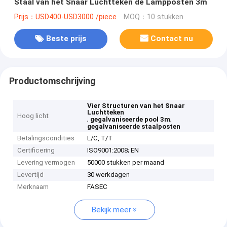
Staal van het Snaar Luchtteken de Lampposten 3m
Prijs：USD400-USD3000 /piece
MOQ：10 stukken
Beste prijs
Contact nu
Productomschrijving
Vier Structuren van het Snaar
Luchtteken
Hoog licht
,
,
gegalvaniseerde pool 3m
gegalvaniseerde staalposten
Betalingscondities
L/C, T/T
Certificering
ISO9001:2008; EN
Levering vermogen
50000 stukken per maand
Levertijd
30 werkdagen
Merknaam
FASEC
Bekijk meer