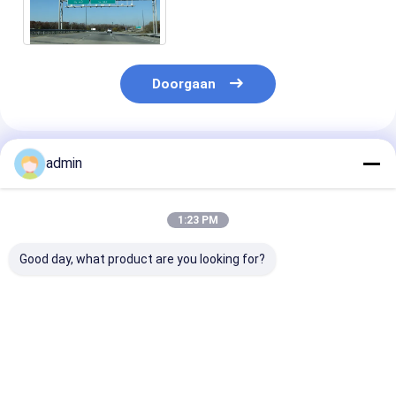
het Snaar Luchtteken de
Lampposten 3m
Doorgaan
Geadviseerde Producten
admin
1:23 PM
Good day, what product are you looking for?
Verkeerslicht het
Structuren van het
Twee Structur
Mastwapen Pool van
tri-snaar de
het Snaar
de Verlichtingspool
Luchtteken 25 20
Luchtteken 14
van het Hete
Voet Hete
12 Voet 10 Voe
Onderdompelings
Ondergedompelde
Gegalvaniseer
Beste prijs
Beste prijs
Beste pri