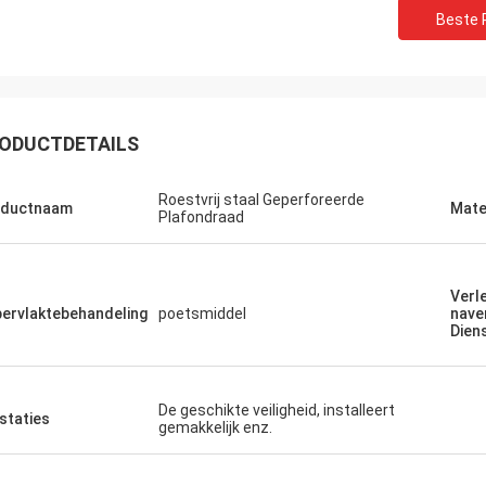
Beste P
ODUCTDETAILS
Roestvrij staal Geperforeerde
oductnaam
Mate
Plafondraad
Verl
ervlaktebehandeling
poetsmiddel
nave
Dien
Donald Mcwayne
De geschikte veiligheid, installeert
staties
de teamleden bieden op tijd altijd
gemakkelijk enz.
ing aan en beantwoorden vragen
duld, grote baan!