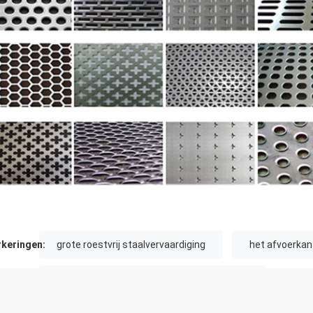
keringen:
grote roestvrij staalvervaardiging
het afvoerkan
het kanaaldekking van de oprijlaandrainage