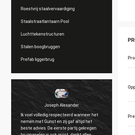
Roestvrij staalvervaardiging
Staalstraatlantaarn Pool
Luchttekenstructuren
PR
Stalen boogbruggen
Pr
Prefab liggerbrug
Opp
Joseph Alexander
Ik voel volledig respecteerd wanneer het
Pre
De goe
nemen met Gunst en zij gaf altijd het
begrot
beste advies. De eerste partij gekregen
met ge
brugpanelen is ook groot. dankt allen.