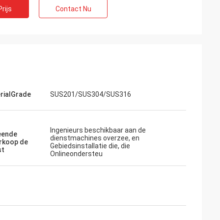
rijs
Contact Nu
rialGrade
SUS201/SUS304/SUS316
Ingenieurs beschikbaar aan de
eende
dienstmachines overzee, en
rkoop de
Gebiedsinstallatie die, die
st
Onlineondersteu