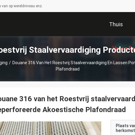
 van op wereldniveau enz.
Thuis
oestvrij Staalvervaardiging Product
Vraag Ee
ging
/
Douane 316 Van Het Roestvrij Staalvervaardiging En Lassen P
Plafondraad
uane 316 van het Roestvrij staalvervaar
perforeerde Akoestische Plafondraad
Plaats va
herkomst