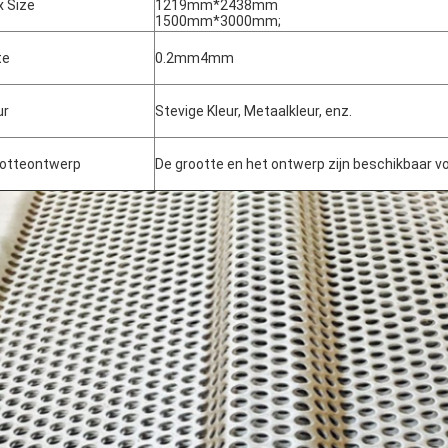
 Size
1219mm*2438mm
1500mm*3000mm;
te
0.2mm4mm
ur
Stevige Kleur, Metaalkleur, enz.
otteontwerp
De grootte en het ontwerp zijn beschikbaar v