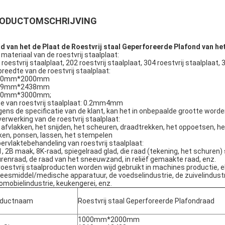
ODUCTOMSCHRIJVING
d van het de Plaat de Roestvrij staal Geperforeerde Plafond van 
 materiaal van de roestvrij staalplaat:
 roestvrij staalplaat, 202 roestvrij staalplaat, 304 roestvrij staalplaat, 
breedte van de roestvrij staalplaat:
00mm*2000mm
19mm*2438mm
00mm*3000mm;
te van roestvrij staalplaat: 0.2mm4mm
gens de specificatie van de klant, kan het in onbepaalde grootte worde
verwerking van de roestvrij staalplaat:
 afvlakken, het snijden, het scheuren, draadtrekken, het oppoetsen, he
en, ponsen, lassen, het stempelen
ervlaktebehandeling van roestvrij staalplaat:
1, 2B maak, 8K-raad, spiegelraad glad, die raad (tekening, het schuren)
urenraad, de raad van het sneeuwzand, in reliëf gemaakte raad, enz.
roestvrij staalproducten worden wijd gebruikt in machines productie, el
eesmiddel/medische apparatuur, de voedselindustrie, de zuivelindust
omobielindustrie, keukengerei, enz.
oductnaam
Roestvrij staal Geperforeerde Plafondraad
1000mm*2000mm