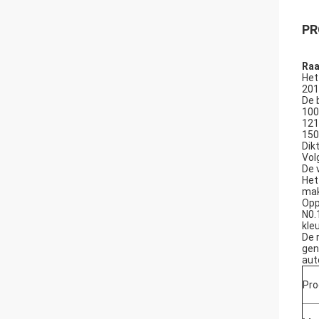
PR
Raa
Het
201
De 
10
12
15
Dik
Vol
De 
Het
mak
Opp
N0.
kle
De 
gen
aut
Pr