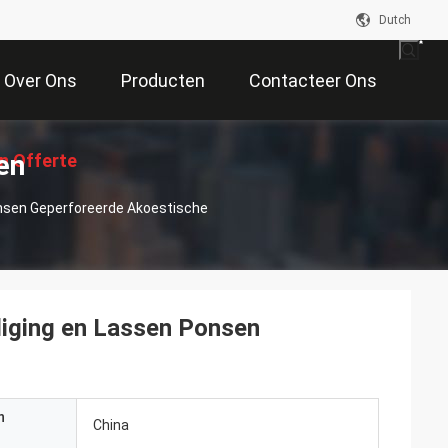
Dutch
Over Ons
Producten
Contacteer Ons
en
n Offerte
onsen Geperforeerde Akoestische
Aan
diging en Lassen Ponsen
n
China