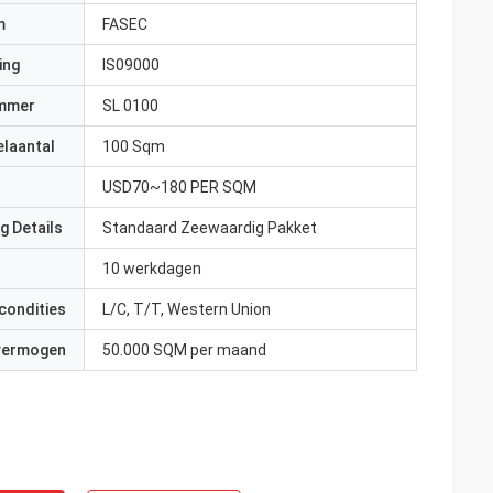
m
FASEC
ing
IS09000
mmer
SL 0100
elaantal
100 Sqm
USD70~180 PER SQM
g Details
Standaard Zeewaardig Pakket
10 werkdagen
condities
L/C, T/T, Western Union
 vermogen
50.000 SQM per maand