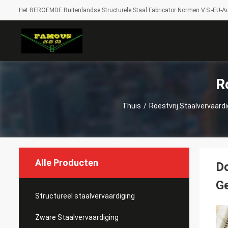
Het BEROEMDE Buitenlandse Structurele Staal Fabricator Normen V.S.-EU-Au
R
Thuis
/
Roestvrij Staalvervaardi
Alle Producten
Do
Ge
Structureel staalvervaardiging
Zware Staalvervaardiging