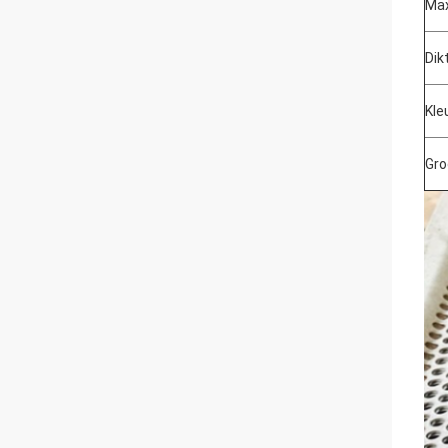
Max
Dik
Kle
Gro