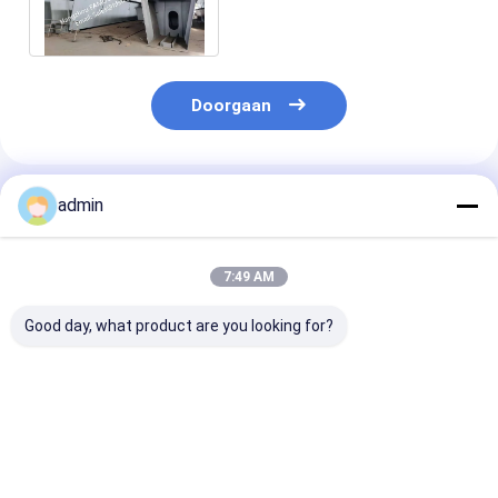
Viaductweg
Doorgaan
Geadviseerde Producten
admin
7:49 AM
Good day, what product are you looking for?
De aangepaste Balk
De Bruggen van de
De geprefabri
van de Staalplaat
het StaalKokerbalk
Brug van de
overbrugt de
van AS/NZS 5100
StaalKokerbal
Eencellige
snakken de
Op zwaar werk
Voetviaducten van
Prefabweg van
berekende
Beste prijs
Beste prijs
Beste pri