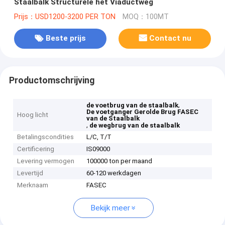
Staalbalk Structurele het Viaductweg
Prijs：USD1200-3200 PER TON
MOQ：100MT
Beste prijs
Contact nu
Productomschrijving
,
de voetbrug van de staalbalk
De voetganger Gerolde Brug FASEC
Hoog licht
van de Staalbalk
,
de wegbrug van de staalbalk
Betalingscondities
L/C, T/T
Certificering
IS09000
Levering vermogen
100000 ton per maand
Levertijd
60-120 werkdagen
Merknaam
FASEC
Bekijk meer