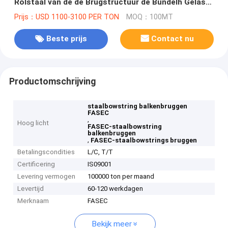
Rolstaal van de de Brugstructuur de Bundelh Gelast
Kader
Prijs：USD 1100-3100 PER TON
MOQ：100MT
Beste prijs
Contact nu
Productomschrijving
staalbowstring balkenbruggen
FASEC
,
Hoog licht
FASEC-staalbowstring
balkenbruggen
,
FASEC-staalbowstrings bruggen
Betalingscondities
L/C, T/T
Certificering
IS09001
Levering vermogen
100000 ton per maand
Levertijd
60-120 werkdagen
Merknaam
FASEC
Bekijk meer