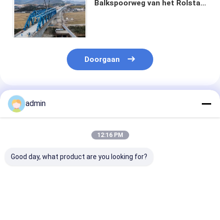
Balkspoorweg van het Rolstaal
van de de Brugstructuur de
Bundelh Gelast Kader
Doorgaan
Geadviseerde Producten
admin
12:16 PM
Good day, what product are you looking for?
De aangepaste Balk
De Bruggen van de
De geprefabri
van de Staalplaat
het StaalKokerbalk
Brug van de
overbrugt de
van AS/NZS 5100
StaalKokerbal