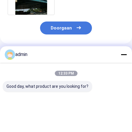
Doorgaan
Geadviseerde Producten
admin
12:33 PM
Good day, what product are you looking for?
De aangepaste Balk
De Bruggen van de
De geprefabri
van de Staalplaat
het StaalKokerbalk
Brug van de
overbrugt de
van AS/NZS 5100
StaalKokerbal
Eencellige
snakken de
Op zwaar werk
Voetviaducten van
Prefabweg van
berekende
Beste prijs
Beste prijs
Beste pri