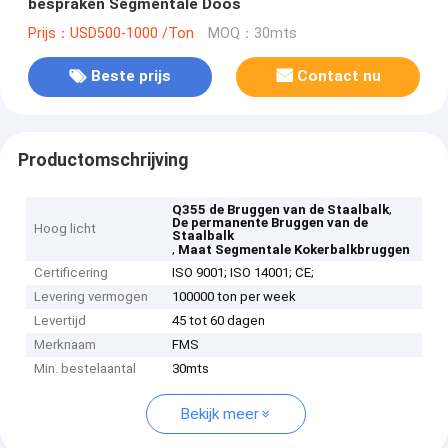
bespraken Segmentale Doos
Prijs：USD500-1000 /Ton
MOQ：30mts
Beste prijs
Contact nu
Productomschrijving
,
Q355 de Bruggen van de Staalbalk
De permanente Bruggen van de
Hoog licht
Staalbalk
,
Maat Segmentale Kokerbalkbruggen
Certificering
ISO 9001; ISO 14001; CE;
Levering vermogen
100000 ton per week
Levertijd
45 tot 60 dagen
Merknaam
FMS
Min. bestelaantal
30mts
Bekijk meer