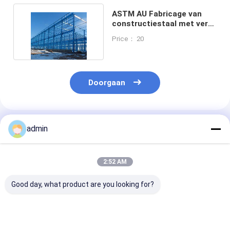
ASTM AU Fabricage van
constructiestaal met verf
en materiaal
Price： 20
Doorgaan
Geadviseerde Producten
admin
2:52 AM
Good day, what product are you looking for?
Hoed-type
Warm verkopen
Warmgewalste