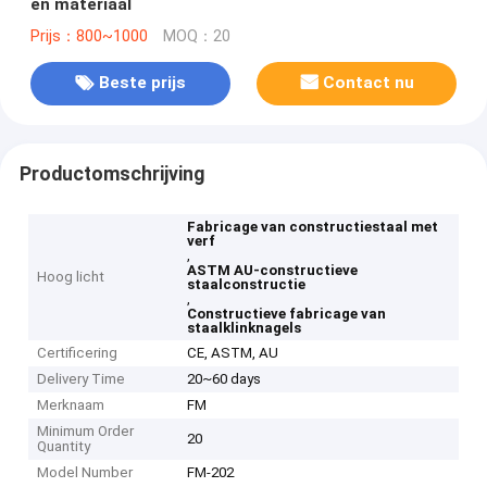
en materiaal
Prijs：800~1000
MOQ：20
Beste prijs
Contact nu
Productomschrijving
Fabricage van constructiestaal met
verf
,
ASTM AU-constructieve
Hoog licht
staalconstructie
,
Constructieve fabricage van
staalklinknagels
Certificering
CE, ASTM, AU
Delivery Time
20~60 days
Merknaam
FM
Minimum Order
20
Quantity
Model Number
FM-202