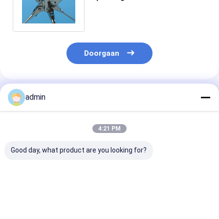
en staal voor architectuur en
civiele bouw
Doorgaan
Geadviseerde Producten
admin
4:21 PM
Good day, what product are you looking for?
DIN Metalen staal
Brengkabelverwerkende
ASTM-
fabricage
metaalfabrikanten
spanningsstav
Spanningsstaaf en
Zeilstang
hangkabels vo
Spanningsbalken
metaal- en