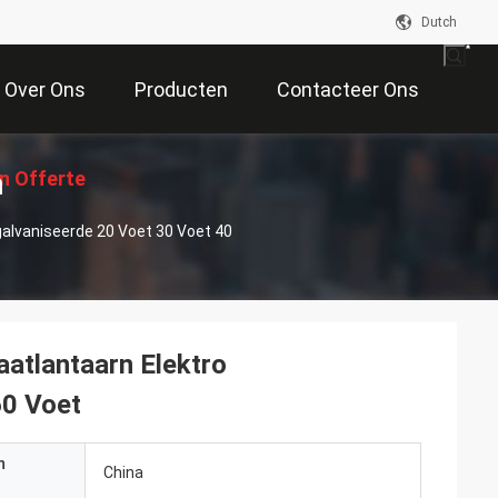
Dutch
Over Ons
Producten
Contacteer Ons
n
n Offerte
galvaniseerde 20 Voet 30 Voet 40
Aan
aatlantaarn Elektro
60 Voet
n
China