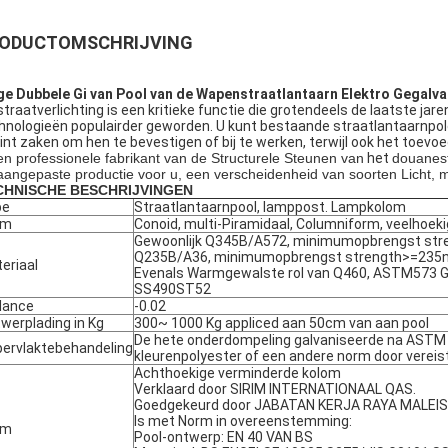
ODUCTOMSCHRIJVING
ge Dubbele Gi van Pool van de Wapenstraatlantaarn Elektro Gegalva
straatverlichting is een kritieke functie die grotendeels de laatste jar
hnologieën populairder geworden. U kunt bestaande straatlantaarnpole
int zaken om hen te bevestigen of bij te werken, terwijl ook het toev
en professionele fabrikant van de Structurele Steunen van
het
douanest
 aangepaste productie voor u, een verscheidenheid van soorten Licht, 
CHNISCHE BESCHRIJVINGEN
pe
Straatlantaarnpool, lamppost. Lampkolom
rm
Conoid, multi-Piramidaal, Columniform, veelhoeki
Gewoonlijk Q345B/A572, minimumopbrengst s
Q235B/A36, minimumopbrengst strength>=23
eriaal
Evenals Warmgewalste rol van Q460, ASTM573 G
SS490ST52
lance
-0.02
werplading in Kg
300~ 1000 Kg appliced aan 50cm van aan pool
De hete onderdompeling galvaniseerde na ASTM 
ervlaktebehandeling
kleurenpolyester of een andere norm door vereist
Achthoekige verminderde kolom
Verklaard door SIRIM INTERNATIONAAL QAS.
Goedgekeurd door JABATAN KERJA RAYA MALEISI
Is met Norm in overeenstemming:
rm
Pool-ontwerp: EN 40 VAN BS