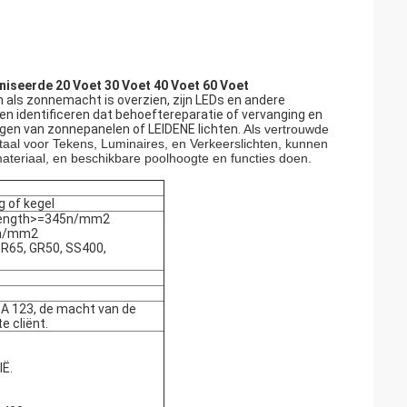
niseerde 20 Voet 30 Voet 40 Voet 60 Voet
en als zonnemacht is overzien, zijn LEDs en andere
n identificeren dat behoeftereparatie of vervanging en
oegen van zonnepanelen of LEIDENE lichten.
Als vertrouwde
aal voor Tekens, Luminaires, en Verkeerslichten, kunnen
materiaal, en beschikbare poolhoogte en functies doen.
g of kegel
trength>=345n/mm2
5n/mm2
R65, GR50, SS400,
A 123, de macht van de
e cliënt.
Ë.