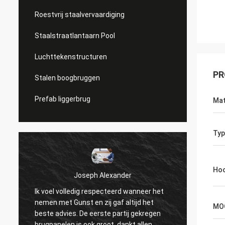
Roestvrij staalvervaardiging
Staalstraatlantaarn Pool
Luchttekenstructuren
PR
Stalen boogbruggen
Prefab liggerbrug
Mat
Typ
Ho
Donald Mcwayne
 het
De goede teamleden bieden op tijd altijd
t
MO
begroting aan en beantwoorden vragen
gen
met geduld, grote baan!
.