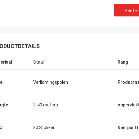
Beste P
ODUCTDETAILS
eriaal
Staal
Rang
e
Verlichtingspolen
Productn
ogte
3-40 meters
oppervlak
Q
30 Stukken
Keerpuntti