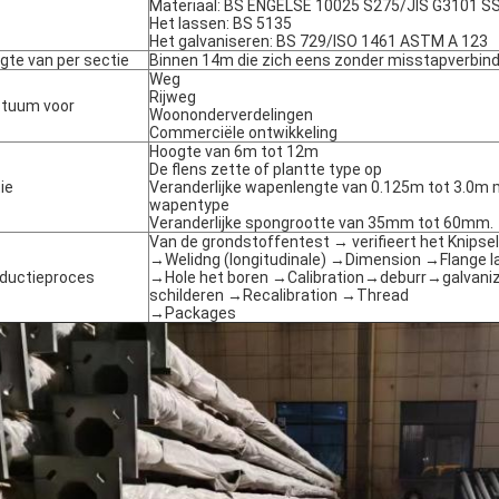
Materiaal: BS ENGELSE 10025 S275/JIS G3101 S
Het lassen: BS 5135
Het galvaniseren: BS 729/ISO 1461 ASTM A 123
gte van per sectie
Binnen 14m die zich eens zonder misstapverbind
Weg
Rijweg
tuum voor
Woononderverdelingen
Commerciële ontwikkeling
Hoogte van 6m tot 12m
De flens zette of plantte type op
ie
Veranderlijke wapenlengte van 0.125m tot 3.0m 
wapentype
Veranderlijke spongrootte van 35mm tot 60mm.
Van de grondstoffentest → verifieert het Knipse
→Welidng (longitudinale) →Dimension →Flange 
ductieproces
→Hole het boren →Calibration→deburr→galvaniza
schilderen →Recalibration →Thread
→Packages