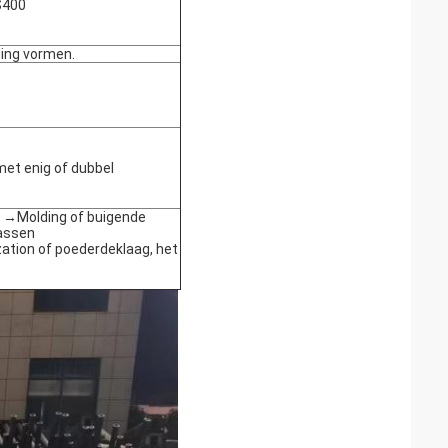
S400
ing vormen.
met enig of dubbel
l →Molding of buigende
lassen
tion of poederdeklaag, het