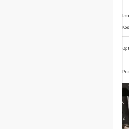
Len
Kos
Opt
Pro