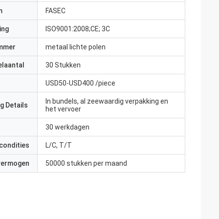
m
FASEC
ing
ISO9001:2008;CE; 3C
mmer
metaal lichte polen
elaantal
30 Stukken
USD50-USD400 /piece
In bundels, al zeewaardig verpakking en
g Details
het vervoer
30 werkdagen
condities
L/C, T/T
 vermogen
50000 stukken per maand