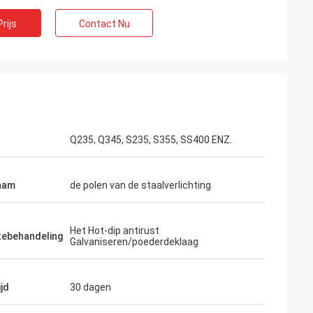
rijs
Contact Nu
Q235, Q345, S235, S355, SS400 ENZ.
aam
de polen van de staalverlichting
Het Hot-dip antirust
tebehandeling
Galvaniseren/poederdeklaag
jd
30 dagen