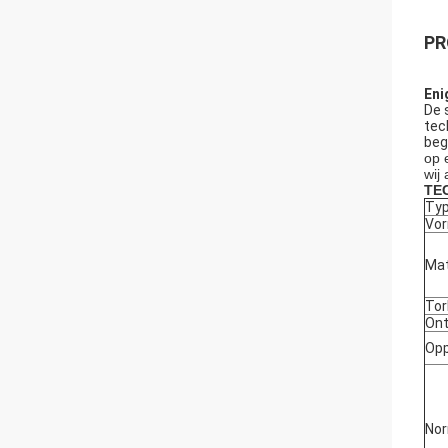
PR
Eni
De 
tec
beg
op 
wij
TE
Ty
Vo
Mat
Tor
Ont
Opp
No