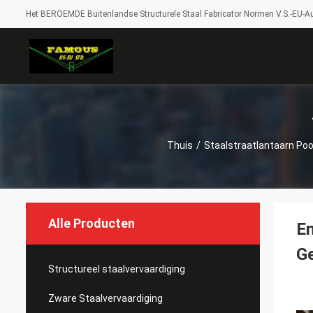
Het BEROEMDE Buitenlandse Structurele Staal Fabricator Normen V.S.-EU-Au
Thuis
/
Staalstraatlantaarn Poo
Alle Producten
En
Ge
Structureel staalvervaardiging
Zware Staalvervaardiging