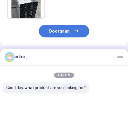
Plaataluminium van het Lassen
Buigend Zink 0,2 -1,2
Doorgaan
Geadviseerde Producten
admin
4:49 PM
Good day, what product are you looking for?
Het onttrekken van
ISO9001 Lassen van
Fabricaties va
de Vloer Decking van
plaatstaal met 0,5
aluminium
het
mm-20 mm
metaalplaten 
Aluminiummetaal
0,5 mm - 20 m