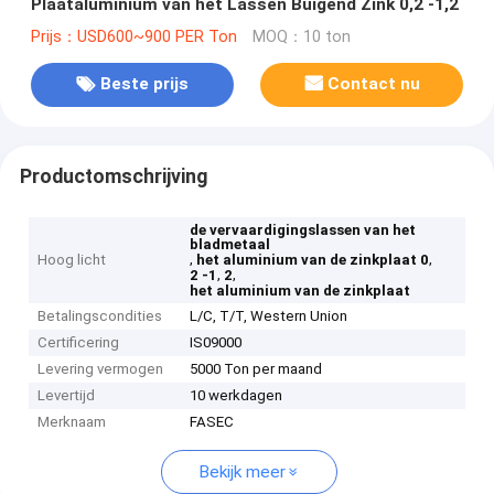
Plaataluminium van het Lassen Buigend Zink 0,2 -1,2
Prijs：USD600~900 PER Ton
MOQ：10 ton
Beste prijs
Contact nu
Productomschrijving
de vervaardigingslassen van het
bladmetaal
,
,
Hoog licht
het aluminium van de zinkplaat 0
,
,
2 -1
2
het aluminium van de zinkplaat
Betalingscondities
L/C, T/T, Western Union
Certificering
IS09000
Levering vermogen
5000 Ton per maand
Levertijd
10 werkdagen
Merknaam
FASEC
Bekijk meer