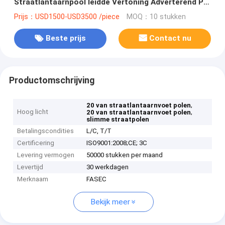
Straatlantaarnpool leidde Vertoning Adverterend P4
P5 P6
Prijs：USD1500-USD3500 /piece
MOQ：10 stukken
Beste prijs
Contact nu
Productomschrijving
,
20 van straatlantaarnvoet polen
Hoog licht
,
20 van straatlantaarnvoet polen
slimme straatpolen
Betalingscondities
L/C, T/T
Certificering
ISO9001:2008;CE; 3C
Levering vermogen
50000 stukken per maand
Levertijd
30 werkdagen
Merknaam
FASEC
Bekijk meer