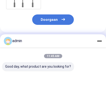
P4 P5 P6
Doorgaan
Geadviseerde Producten
admin
11:45 AM
Good day, what product are you looking for?
6m 9 Meter 10m 12m
Gebogen 30ft
De het
8m
Fabrikanten 9 Meter
Staalstraatla
Zonnestraatlantaarn
10m 12m van Pool
Pool van het
Pool voor Huistuin
van de
gietvormalum
Sier
Staalstraatlantaarn
verminderde
Beste prijs
Beste prijs
Beste pri
Landschaps
Openlucht Gele