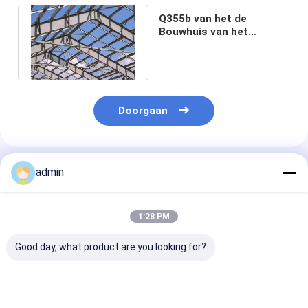
Q355b van het de
Bouwhuis van het
Structureel Staalkader
En 1090-2 Europa
Doorgaan
Geadviseerde Producten
admin
1:28 PM
Good day, what product are you looking for?
ASTM
Het Staalstructuur
EPS Prefab he