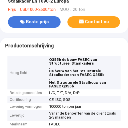
Staalkader En 1090-2 Europa
Prijs：USD1000-2600/ton
MOQ：20 ton
Beste prijs
Contact nu
Productomschrijving
Q355b de bouw FASEC van
Structureel Staalkaders
,
De bouw van het Structurele
Hoog licht
Staalkaders van FASEC Q355b
,
Het Structurele Staalbouw van
FASEC Q355b
Betalingscondities
L/C, T/T, D/A, D/P
Certificering
CE, ISO, SGS
Levering vermogen
100000 ton per jaar
Vanaf de behoeften van de cliënt zoals
Levertijd
2-3 maanden
Merknaam
FASEC