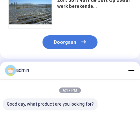
20ft 30ft 40ft de 50ft Op zwaar
werk berekende
Gegalvaniseerde van de de
Bundelvervaardiging van het
Staaldak het Pakhuisbouw
Doorgaan
Geadviseerde Producten
admin
6:17 PM
Good day, what product are you looking for?
Maat Gegalvaniseerd
Architecturale
Vervaardiging
Zwaar van de het
Zware
Lassen