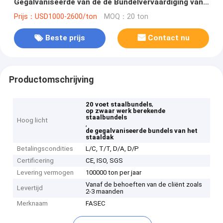
Gegalvaniseerde van de de Bundelvervaardiging van
het Staaldak het Pakhuisbouw
Prijs：USD1000-2600/ton
MOQ：20 ton
Beste prijs
Contact nu
Productomschrijving
,
20 voet staalbundels
op zwaar werk berekende
staalbundels
Hoog licht
,
de gegalvaniseerde bundels van het
staaldak
Betalingscondities
L/C, T/T, D/A, D/P
Certificering
CE, ISO, SGS
Levering vermogen
100000 ton per jaar
Vanaf de behoeften van de cliënt zoals
Levertijd
2-3 maanden
Merknaam
FASEC