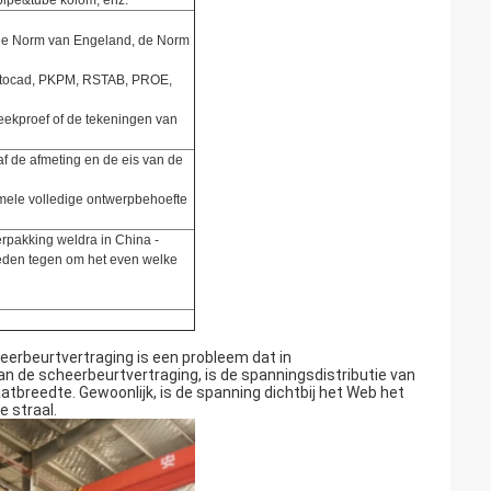
pipe&tube kolom, enz.
 de Norm van Engeland, de Norm
Autocad, PKPM, RSTAB, PROE,
eekproef of de tekeningen van
af de afmeting en de eis van de
mele volledige ontwerpbehoefte
erpakking weldra in China -
leden tegen om het even welke
heerbeurtvertraging is een probleem dat in
 de scheerbeurtvertraging, is de spanningsdistributie van
aatbreedte. Gewoonlijk, is de spanning dichtbij het Web het
e straal.