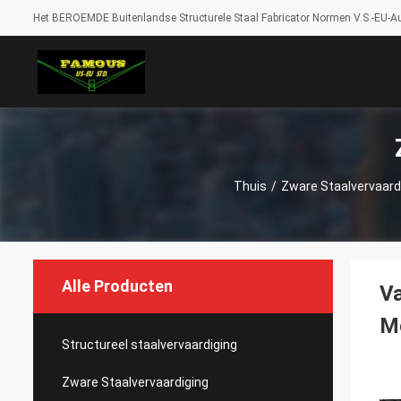
Het BEROEMDE Buitenlandse Structurele Staal Fabricator Normen V.S.-EU-Au
Thuis
/
Zware Staalvervaard
Alle Producten
Va
M
Structureel staalvervaardiging
Zware Staalvervaardiging