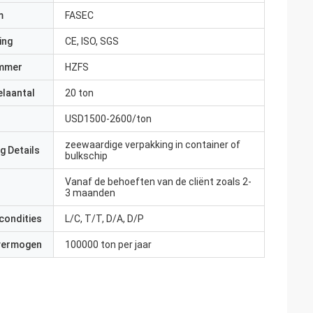
m
FASEC
ing
CE, ISO, SGS
mmer
HZFS
elaantal
20 ton
USD1500-2600/ton
zeewaardige verpakking in container of
g Details
bulkschip
Vanaf de behoeften van de cliënt zoals 2-
3 maanden
condities
L/C, T/T, D/A, D/P
 vermogen
100000 ton per jaar