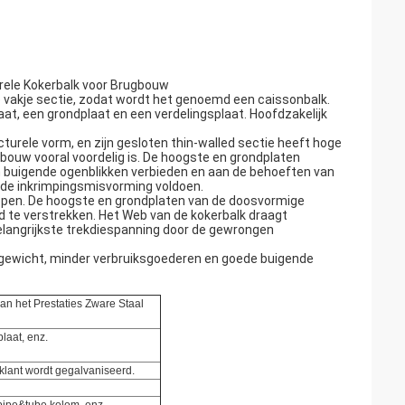
ele Kokerbalk voor Brugbouw
ke vakje sectie, zodat wordt het genoemd een caissonbalk.
at, een grondplaat en een verdelingsplaat. Hoofdzakelijk
cturele vorm, en zijn gesloten thin-walled sectie heeft hoge
ouw vooral voordelig is. De hoogste en grondplaten
n buigende ogenblikken verbieden en aan de behoeften van
de inkrimpingsmisvorming voldoen.
pen. De hoogste en grondplaten van de doosvormige
d te verstrekken. Het Web van de kokerbalk draagt
elangrijkste trekdiespanning door de gewrongen
htgewicht, minder verbruiksgoederen en goede buigende
an het Prestaties Zware Staal
laat, enz.
klant wordt gegalvaniseerd.