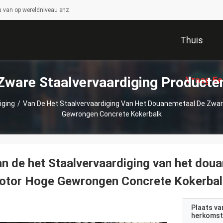
 van op wereldniveau enz.
Thuis
Zware Staalvervaardiging Producte
Vraag Ee
iging
/
Van De Het Staalvervaardiging Van Het Douanemetaal De Zwar
Gewrongen Concrete Kokerbalk
n de het Staalvervaardiging van het dou
otor Hoge Gewrongen Concrete Kokerbal
Plaats va
herkomst