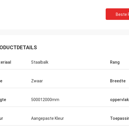
Beste P
ODUCTDETAILS
eriaal
Staalbalk
Rang
e
Zwaar
Breedte
gte
500012000mm
oppervlak
Donald Mcwayne
de teamleden bieden op tijd altijd
ur
Aangepaste Kleur
Toepassi
ing aan en beantwoorden vragen
duld, grote baan!