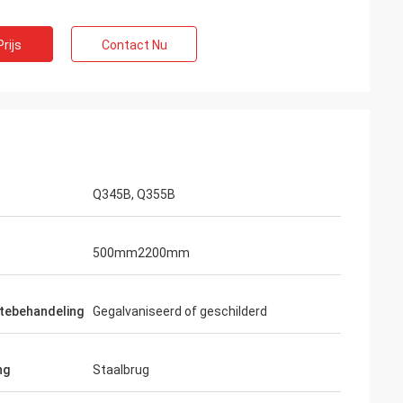
rijs
Contact Nu
Q345B, Q355B
500mm2200mm
tebehandeling
Gegalvaniseerd of geschilderd
ng
Staalbrug