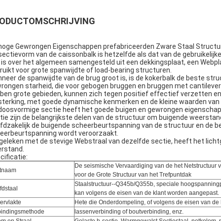
ODUCTOMSCHRIJVING
hoge Gewrongen Eigenschappen prefabriceerden Zware Staal Structur
sectievorm van de caissonbalk is hetzelfde als dat van de gebruikelij
 is over het algemeen samengesteld uit een dekkingsplaat, een Webpla
ruikt voor grote spanwijdte of load-bearing structuren.
neer de spanwijdte van de brug groot is, is de kokerbalk de beste stru
rongen starheid, die voor gebogen bruggen en bruggen met cantileverb
ben grote gebieden, kunnen zich tegen positief effectief verzetten e
sterking, met goede dynamische kenmerken en de kleine waarden van 
doosvormige sectie heeft het goede buigen en gewrongen eigenschap
tie zijn de belangrijkste delen van de structuur om buigende weerstan
fdzakelijk de buigende scheerbeurtspanning van de structuur en de b
eerbeurtspanning wordt veroorzaakt.
geleken met de stevige Webstraal van dezelfde sectie, heeft het lic
rstand.
cificatie:
De seismische Vervaardiging van de het Netstructuur v
tnaam
voor de Grote Structuur van het Trefpuntdak
Staalstructuur--Q345b/Q355b, speciale hoogspanningp
fdstaal
kan volgens de eisen van de klant worden aangepast.
ervlakte
Hete die Onderdompeling, of volgens de eisen van de 
bindingsmethode
lassenverbinding of boutverbinding, enz.