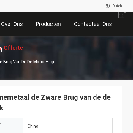
Dutch
Over Ons
Producten
Contacteer Ons
n
n Offerte
e Brug Van De De Motor Hoge
Aan
anemetaal de Zware Brug van de de
k
n
China