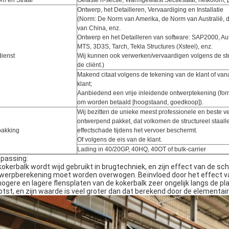
om en Straal
Gelaste h-sectie, Warmgewalst Sectiestaal, netkolom, 
Ontwerp, het Detailleren, Vervaardiging en Installatie
(
Norm: De Norm van Amerika, de Norm van Australië,
van China, enz.
Ontwerp en het Detailleren van software: SAP2000, 
MTS, 3D3S, Tarch, Tekla Structures (Xsteel), enz.
dienst
Wij kunnen ook verwerken/vervaardigen volgens de st
de
cliënt
.
)
Makend citaat volgens de tekening van de klant of van
klant;
Aanbiedend een vrije inleidende ontwerptekening (for
om worden betaald [hoogstaand, goedkoop]).
Wij bezitten de unieke meest professionele en beste v
ontwerpend pakket, dat volkomen de structureel staal
pakking
effectschade tijdens het vervoer beschermt.
Of volgens de eis van de klant.
Lading in 40/20GP, 40HQ, 40OT of bulk-carrier
passing:
kokerbalk wordt wijd gebruikt in brugtechniek, en zijn effect van de sc
werpberekening moet worden overwogen. Beïnvloed door het effect van
hogere en lagere flensplaten van de kokerbalk zeer ongelijk langs de pl
otst, en zijn waarde is veel groter dan dat berekend door de elementair