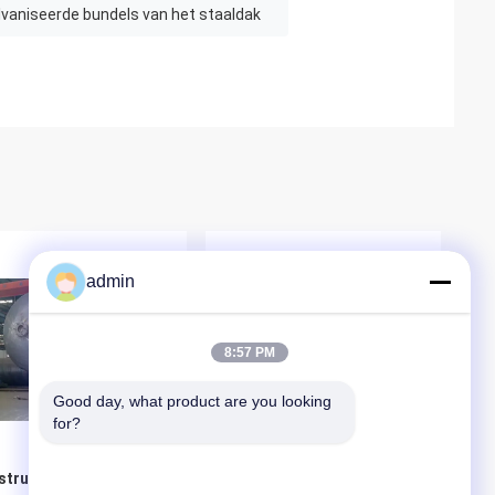
lvaniseerde bundels van het staaldak
admin
8:57 PM
Good day, what product are you looking 
for?
structurele Zware
20ft 30ft 40ft de 50ft Op