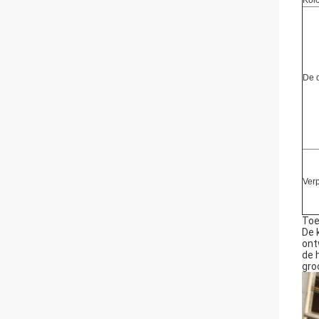
Kol
De 
Ver
Toe
De 
ont
de 
gro