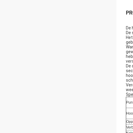
PR
De 
De 
Het
geb
Wan
gew
heb
ver
De 
sec
hoo
sch
Ver
wee
Spe
Pun
Hoo
Opp
Ver