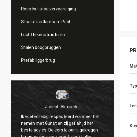
Roestvrij staalvervaardiging
Staalstraatlantaarn Pool
Luchttekenstructuren
Stalen boogbruggen
PR
Prefab liggerbrug
Mat
Typ
Len
Joseph Alexander
Ik voel volledig respecteerd wanneer het
De goe
nemen met Gunst en zij gaf altijd het
Kle
begrot
beste advies. De eerste partij gekregen
met ge
brugpanelen is ook groot. dankt allen.