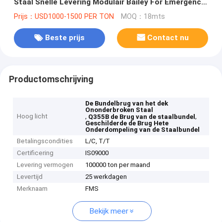
Staal Snelle Levering Modulair Bailey For Emergency
Use
Prijs：USD1000-1500 PER TON
MOQ：18mts
Beste prijs
Contact nu
Productomschrijving
De Bundelbrug van het dek
Ononderbroken Staal
Hoog licht
,
,
Q355B de Brug van de staalbundel
Geschilderde de Brug Hete
Onderdompeling van de Staalbundel
Betalingscondities
L/C, T/T
Certificering
IS09000
Levering vermogen
100000 ton per maand
Levertijd
25 werkdagen
Merknaam
FMS
Bekijk meer