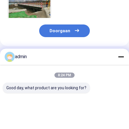
Snelle Levering Modulair
Bailey For Emergency Use
Doorgaan
Geadviseerde Producten
admin
8:24 PM
Good day, what product are you looking for?
Draagbare
Van de het
Het Modulaire
geprefabriceerde
Staalbundel van SSR
Comité Brug
stalen vakwerkbrug
Tijdelijke de Brug
Geprefabricee
Compact 200
Snelle Assemblage
Staal met hog